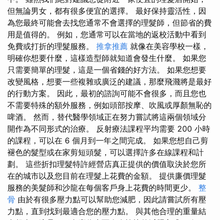
但無論男女，都有很多便宜的選擇。 最好保持靈活性，因
為您最終可能會去找您通常不會選擇的理髮師，但節省的費
用是值得的。 例如，您通常可以在當地的返校活動中看到
免費或打折的理髮服務。
推拿推薦
就像在美容學校一樣，
明確你想要什麼，這樣造型師就知道會發生什麼。 如果您
只需要簡單的理髮，這是一個省錢的好方法。 如果您想要
改變風格，想要一些複雜或廣泛的建議，那麼飛濺將是最好
的行動方案。 因此，最初的諮詢可能不會很多，而且您也
不需要特殊的額外服務，例如頭部按摩、吹風或厚顏無恥的
啤酒。 然而，替代醫學領域正在努力嘗試將這兩個領域分
開作為不同形式的治療。 反射療法課程平均需要 200 小時
的課程，可以在 6 個月到一年之間完成。 如果您想自己剪
褪色的髮型或在家剪短頭髮，可以選擇許多在線課程和計
劃。 這些折扣理髮特許經營店真正提供的價值取決於您所
在的城市以及您目前在理髮上花費的金額。 提供廉價理髮
服務的美髮師和沙龍在每個客戶身上花費的時間更少。
整
骨
由於有很多壓力點可以幫助您減肥，因此請嘗試所有壓
力點，直到找到最適合您的壓力點。 與其他合理的重量結