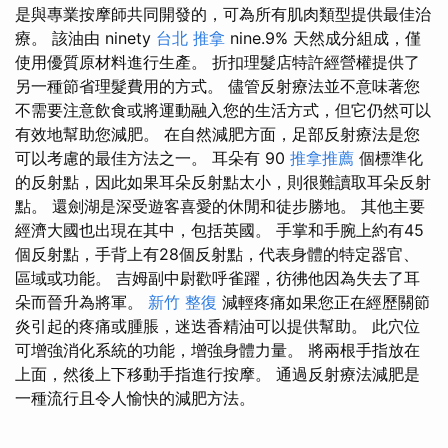
是與專業按摩師共同開發的，可為所有肌肉類型提供最佳治
療。 該油由 ninety
台北 推拿
nine.9% 天然成分組成，僅
使用優質原材料進行生產。 折扣理髮店特許經營權提供了
另一種節省理髮費用的方式。 儘管反射療法並不意味著您
不需要注意飲食或將運動融入您的生活方式，但它仍然可以
有效地幫助您減肥。 在自然減肥方面，足部反射療法是您
可以考慮的最佳方法之一。 耳朵有 90
推拿推薦
個標準化
的反射點，因此如果耳朵反射點太小，則很難讀取耳朵反射
點。 還劍湖是深受遊客喜愛的休閒和徒步勝地。 其他主要
經濟大國也出現在其中，包括英國。 手掌和手腕上約有45
個反射點，手背上有28個反射點，代表身體的特定器官、
區域或功能。 吉姆副中尉歡呼雀躍，彷彿他因為失去了耳
朵而晉升為將軍。
新竹 整復
減輕疼痛如果您正在經歷關節
炎引起的疼痛或腫脹，迷迭香精油可以提供幫助。 此穴位
可增強消化系統的功能，增強身體力量。 將兩根手指放在
上面，然後上下移動手指進行按摩。 通過反射療法減肥是
一種流行且令人愉快的減肥方法。