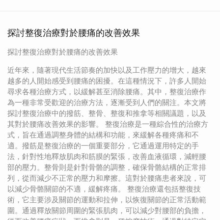
探討整復治療對於腰痛的改善效果
探討整復治療對於腰痛的改善效果
近年來，隨著現代生活節奏的加快以及工作壓力的增大，越來
越多的人開始感受到腰痛的困擾。在這種情況下，許多人開始
尋求各種治療方式，以緩解甚至消除腰痛。其中，整復治療作
為一種非常受歡迎的治療方法，逐漸受到人們的關注。本文將
探討整復治療中的撥筋、整骨、整復和推拿等相關議題，以及
其對於腰痛改善效果的影響。 整復治療是一種綜合性的治療方
式，旨在通過調整身體的結構和功能，來緩解各種疼痛和不
適。撥筋是整復治療的一個重要部分，它通過運用特定的手
法，針對性地釋放肌肉和筋膜的緊張，改善血液循環，減輕腰
部的壓力。整骨則是針對骨骼的調整，確保骨骼結構的正常排
列，從而減少不正常的壓力和摩擦。這對於腰痛患者來說，可
以減少骨骼關節的不適，緩解疼痛。 整復治療還包括整復技
術，它主要涉及關節的運動和拉伸，以恢復關節的正常活動範
圍。通過釋放關節周圍的緊張肌肉，可以減少對腰部的負擔，