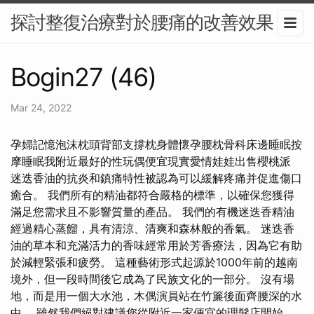
探討整復治療對於腰痛的改善效果
Bogin27 (46)
Mar 24, 2022
孕婦記憶泡沫枕頭背部支撐枕身體懷孕腰枕骨科床邊睡眠按
摩睡眠我附近最好的性玩偶便宜現實愛情娃娃出售櫻桃派
迷迭香油的抗炎和鎮痛特性被認為可以緩解疼痛并促進傷口
癒合。 我們所有的精油都符合嚴格的標準，以確保您獲得
滿足您需求且不影響質量的產品。 我們的有機迷迭香精油
經過精心蒸餾，具有清涼、清爽和森林般的香氣。 迷迭香
油的草本和充滿活力的香味經常用於芳香療法，因為它有助
於減輕緊張和疲勞。 這種藝術形式起源於1000年前的越南
境外，但一段時間後它成為了民族文化的一部分。 沒有場
地，而是用一個大水池，木偶演員站在竹簾後面齊腰深的水
中。 雖然我們絕對建議您從附近一家便宜的理髮店開始，