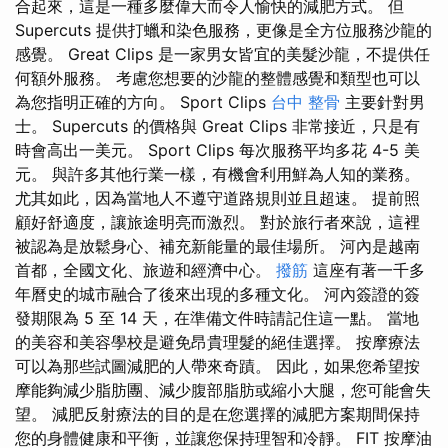
合起來，這是一種多麼偉大而令人愉快的減肥方式。 但
Supercuts 提供打蠟和染色服務，更像是全方位服務沙龍的
感覺。 Great Clips 是一家男女皆宜的美髮沙龍，不提供任
何額外服務。 考慮您想要的沙龍的整體感覺和類型也可以
為您指明正確的方向。 Sport Clips
台中 整骨
主要針對男
士。 Supercuts 的價格與 Great Clips 非常接近，只是有
時會高出一美元。 Sport Clips 每次服務平均多花 4-5 美
元。 與許多其他行業一樣，有機會利用鮮為人知的業務。
尤其如此，因為當地人不遵守道路規則並且超速。 提前照
顧好舒適度，讓旅途明亮而激烈。 對於旅行者來說，這裡
被認為是放鬆身心、補充新能量的最佳場所。 河內是越南
首都，全國文化、旅遊和經濟中心。
撥筋
這座有著一千多
年曆史的城市融合了後來出現的多種文化。 河內簽證的簽
發期限為 5 至 14 天，在準備文件時請記住這一點。 當地
的美容和美容學校是避免昂貴理髮的絕佳選擇。 按摩療法
可以為那些試圖減肥的人帶來奇蹟。 因此，如果您希望按
摩能夠減少脂肪團、減少腹部脂肪或縮小大腿，您可能會失
望。 減肥反射療法的目的是在您選擇的減肥方案期間保持
您的身體健康和平衡，並讓您保持理智和冷靜。 FIT 按摩油